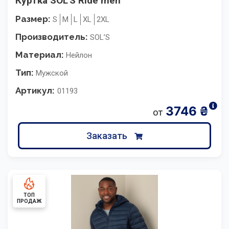
Куртка SOL'S Ride men
Размер:
S
M
L
XL
2XL
Производитель:
SOL’S
Материал:
Нейлон
Тип:
Мужской
Артикул:
01193
3746
₴
от
Заказать
ТОП
ПРОДАЖ