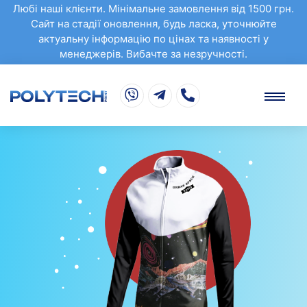
Любі наші клієнти. Мінімальне замовлення від 1500 грн.
Сайт на стадії оновлення, будь ласка, уточнюйте
актуальну інформацію по цінах та наявності у
менеджерів. Вибачте за незручності.