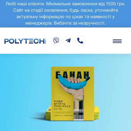
Любі наші клієнти. Мінімальне замовлення від 1500 грн.
Сайт на стадії оновлення, будь ласка, уточнюйте
актуальну інформацію по цінах та наявності у
менеджерів. Вибачте за незручності.