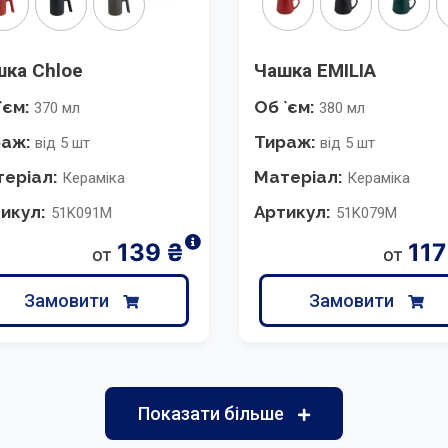
шка Chloe
Чашка EMILIA
`єм:
Об `єм:
370 мл
380 мл
раж:
Тираж:
від 5 шт
від 5 шт
еріал:
Матеріал:
Кераміка
Кераміка
икул:
Артикул:
51K091M
51K079M
139
₴
117
от
от
Замовити
Замовити
Показати більше