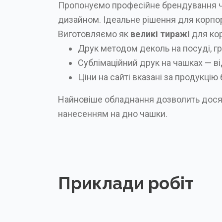
Пропонуємо професійне брендування 
дизайном. Ідеальне рішення для корпора
Виготовляємо як
великі тиражі
для кор
Друк методом деколь на посуді, гр
Сублімаційний друк на чашках — ві
Ціни на сайті вказані за продукці
Найновіше обладнання дозволить досягт
нанесенням на дно чашки.
Приклади робіт