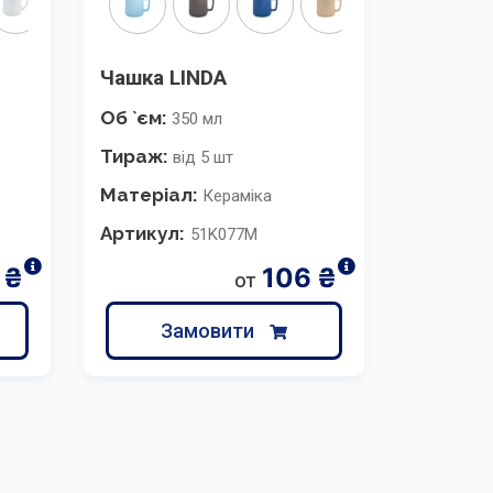
Чашка LINDA
Об `єм:
350 мл
Тираж:
від 5 шт
Матеріал:
Кераміка
Артикул:
51K077M
₴
106
₴
от
Замовити