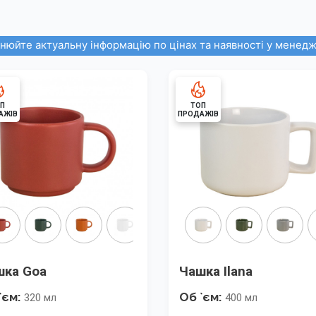
нюйте актуальну інформацію по цінах та наявності у менедж
П
ТОП
АЖІВ
ПРОДАЖІВ
шка Goa
Чашка Ilana
`єм:
Об `єм:
320 мл
400 мл