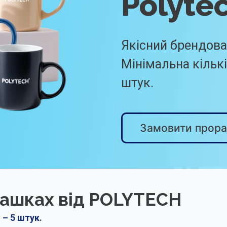
Polyte
Якісний брендова
Мінімальна кількі
штук.
Замовити прора
чашках від POLYTECH
 – 5 штук.