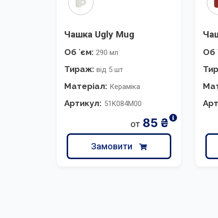
Чашка Ugly Mug
Ча
Об `єм:
Об 
290 мл
Тираж:
Ти
від 5 шт
Матеріал:
Мат
Кераміка
Артикул:
Арт
51K084M00
85
₴
от
Замовити