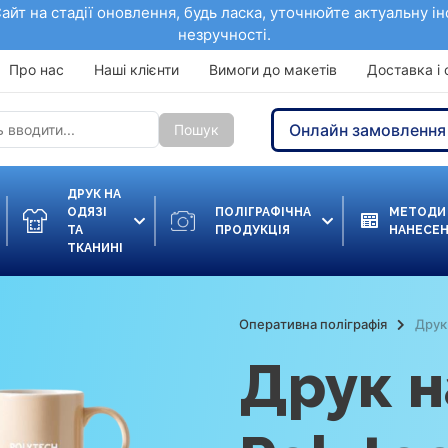
Сайт на стадії оновлення, будь ласка, уточнюйте актуальну і
незручності.
Про нас
Наші клієнти
Вимоги до макетів
Доставка і 
Онлайн замовлення
Пошук
ДРУК НА
ОДЯЗІ
ПОЛІГРАФІЧНА
МЕТОДИ
ТА
ПРОДУКЦІЯ
НАНЕСЕ
ТКАНИНІ
Оперативна поліграфія
Друк
Друк н