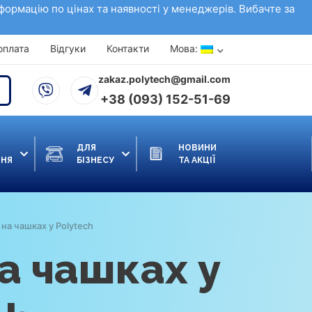
нформацію по цінах та наявності у менеджерів. Вибачте за
Мова:
оплата
Відгуки
Контакти
zakaz.polytech@gmail.com
+38 (093) 152-51-69
ДЛЯ
НОВИНИ
ННЯ
БІЗНЕСУ
ТА АКЦІЇ
 на чашках у Polytech
а чашках у