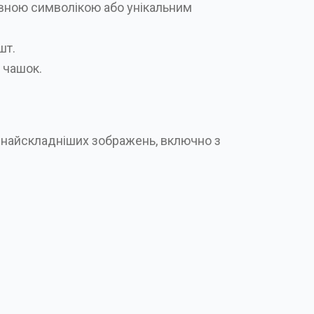
вною символікою або унікальним
шт.
 чашок.
ь найскладніших зображень, включно з