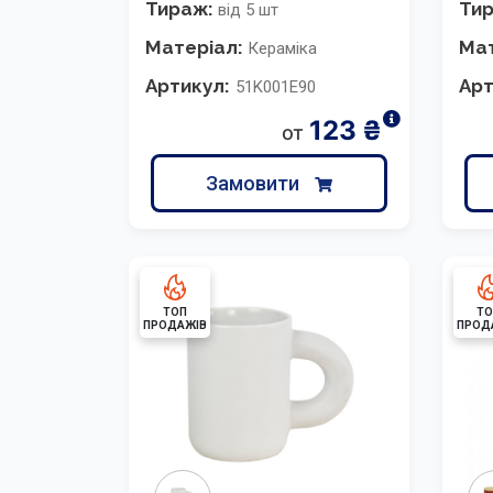
Тираж:
Ти
від 5 шт
Матеріал:
Мат
Кераміка
Артикул:
Арт
51K001E90
123
₴
от
Замовити
ТОП
ТО
ПРОДАЖІВ
ПРОД