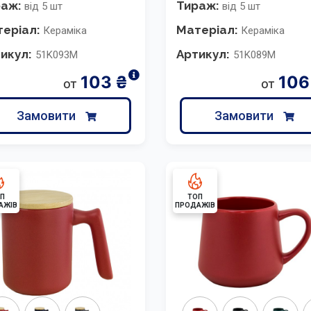
раж:
Тираж:
від 5 шт
від 5 шт
еріал:
Матеріал:
Кераміка
Кераміка
икул:
Артикул:
51K093M
51K089M
103
₴
106
от
от
Замовити
Замовити
П
ТОП
АЖІВ
ПРОДАЖІВ