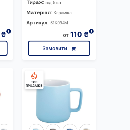
Тираж:
від 5 шт
Матеріал:
Кераміка
Артикул:
51K094M
₴
110
₴
от
Замовити
ТОП
ПРОДАЖІВ