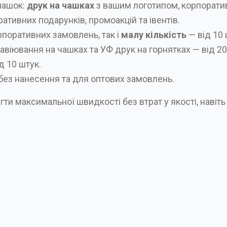
чашок:
друк на чашках
з вашим логотипом, корпорати
тивних подарунків, промоакцій та івентів.
поративних замовлень, так і
малу кількість
— від 10 
авіювання на чашках та УФ друк на горнятках — від 20
д 10 штук.
ю без нанесення та для оптових замовлень.
и максимальної швидкості без втрат у якості, навіт