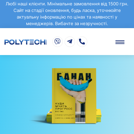
Любі наші клієнти. Мінімальне замовлення від 1500 грн.
Сайт на стадії оновлення, будь ласка, уточнюйте
актуальну інформацію по цінах та наявності у
менеджерів. Вибачте за незручності.