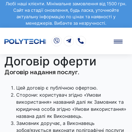
Любі наші клієнти. Мінімальне замовлення від 1500 грн.
Сайт на стадії оновлення, будь ласка, уточнюйте
актуальну інформацію по цінах та наявності у
менеджерів. Вибачте за незручності.
Договір оферти
Договір надання послуг.
Цей договір є публічною офертою.
Сторони: користувач згідно «Умови
використання» названий далі як Замовник та
юридична особа згідно «Умови використання»
названа далі як Виконавець.
Замовник доручає, а Виконавець
зобов’язується виконати поліграфічні послуги