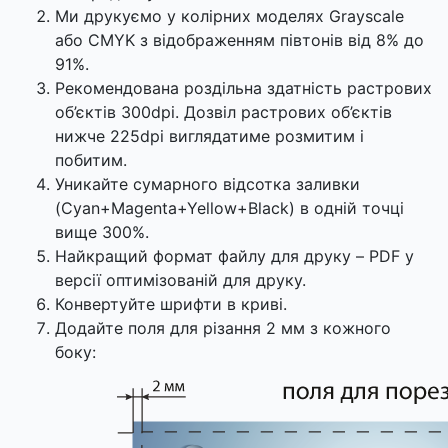
Ми друкуємо у колірних моделях Grayscale
або CMYK з відображенням півтонів від 8% до
91%.
Рекомендована роздільна здатність растрових
об’єктів 300dpi. Дозвіл растрових об’єктів
нижче 225dpi виглядатиме розмитим і
побитим.
Уникайте сумарного відсотка заливки
(Cyan+Magenta+Yellow+Black) в одній точці
вище 300%.
Найкращий формат файлу для друку – PDF у
версії оптимізованій для друку.
Конвертуйте шрифти в криві.
Додайте поля для різання 2 мм з кожного
боку: