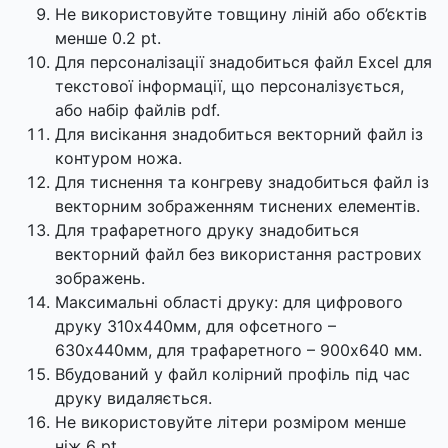
Не використовуйте товщину ліній або об’єктів
менше 0.2 pt.
Для персоналізації знадобиться файл Excel для
текстової інформації, що персоналізується,
або набір файлів pdf.
Для висікання знадобиться векторний файл із
контуром ножа.
Для тиснення та конгреву знадобиться файл із
векторним зображенням тиснених елементів.
Для трафаретного друку знадобиться
векторний файл без використання растрових
зображень.
Максимальні області друку: для цифрового
друку 310х440мм, для офсетного –
630х440мм, для трафаретного – 900х640 мм.
Вбудований у файл колірний профіль під час
друку видаляється.
Не використовуйте літери розміром менше
ніж 6 pt.